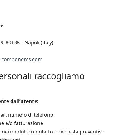
o:
, 80138 – Napoli (Italy)
l-components.com
personali raccogliamo
ente dall’utente:
il, numero di telefono
ne e/o fatturazione
 nei moduli di contatto o richiesta preventivo
effettuati