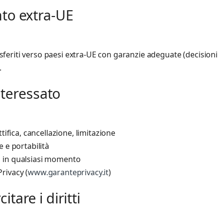
nto extra-UE
sferiti verso paesi extra-UE con garanzie adeguate (decision
.
interessato
ttifica, cancellazione, limitazione
e e portabilità
 in qualsiasi momento
rivacy (
www.garanteprivacy.it
)
tare i diritti