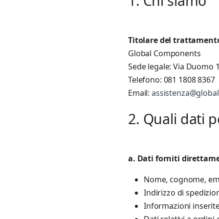
1. Chi siamo
Titolare del trattament
Global Components
Sede legale: Via Duomo 19
Telefono: 081 1808 8367
Email:
assistenza@globa
2. Quali dati 
a. Dati forniti direttam
Nome, cognome, ema
Indirizzo di spedizio
Informazioni inserite
Dati relativi a ordini 