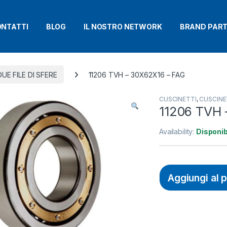
NTATTI
BLOG
IL NOSTRO NETWORK
BRAND PAR
UE FILE DI SFERE
11206 TVH – 30X62X16 – FAG
CUSCINETTI
,
CUSCINET
11206 TVH 
Availability:
Disponib
Aggiungi al 