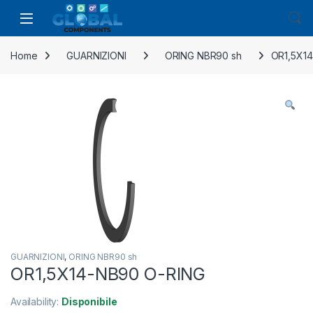
Home
GUARNIZIONI
ORING NBR90 sh
OR1,5X1
GUARNIZIONI
,
ORING NBR90 sh
OR1,5X14-NB90 O-RING
Availability:
Disponibile