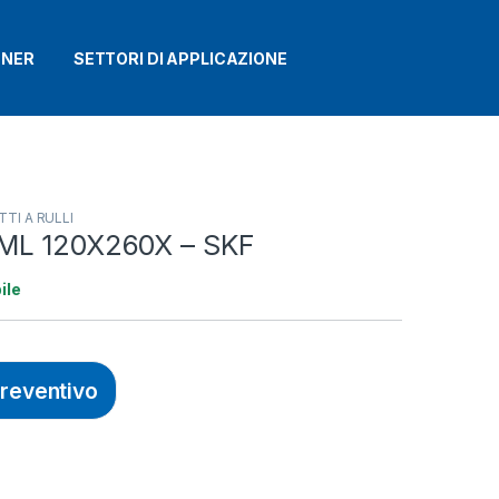
TNER
SETTORI DI APPLICAZIONE
TI A RULLI
ML 120X260X – SKF
ile
preventivo