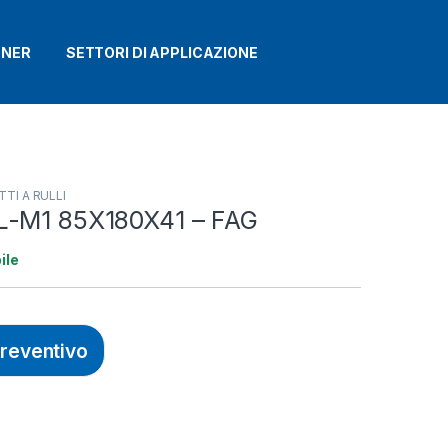
TNER
SETTORI DI APPLICAZIONE
TI A RULLI
L-M1 85X180X41 – FAG
ile
preventivo