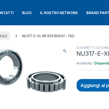
NTATTI
BLOG
IL NOSTRO NETWORK
BRAND PAR
ULLI
NU317-E-XL-M1 85X180X41 – FAG
CUSCINETTI
,
CUSCINET
NU317-E-X
Availability:
Disponib
Aggiungi al 